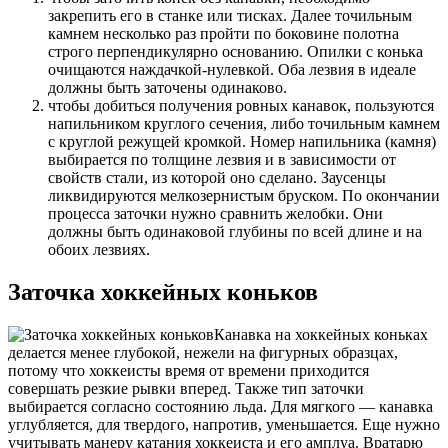
закрепить его в станке или тисках. Далее точильным
камнем несколько раз пройти по боковине полотна
строго перпендикулярно основанию. Опилки с конька
очищаются наждачкой-нулевкой. Оба лезвия в идеале
должны быть заточены одинаково.
чтобы добиться получения ровных канавок, пользуются
напильником круглого сечения, либо точильным камнем
с круглой режущей кромкой. Номер напильника (камня)
выбирается по толщине лезвия и в зависимости от
свойств стали, из которой оно сделано. Заусенцы
ликвидируются мелкозернистым бруском. По окончании
процесса заточки нужно сравнить желобки. Они
должны быть одинаковой глубины по всей длине и на
обоих лезвиях.
Заточка хоккейных коньков
Канавка на хоккейных коньках
делается менее глубокой, нежели на фигурных образцах,
потому что хоккеисты время от времени приходится
совершать резкие рывки вперед. Также тип заточки
выбирается согласно состоянию льда. Для мягкого — канавка
углубляется, для твердого, напротив, уменьшается. Еще нужно
учитывать манеру катания хоккеиста и его амплуа. Вратарю