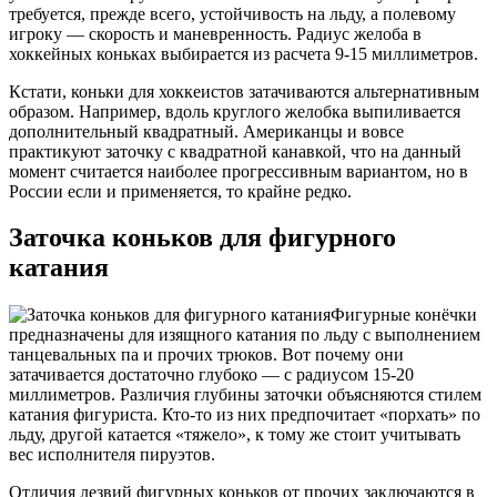
требуется, прежде всего, устойчивость на льду, а полевому
игроку — скорость и маневренность. Радиус желоба в
хоккейных коньках выбирается из расчета 9-15 миллиметров.
Кстати, коньки для хоккеистов затачиваются альтернативным
образом. Например, вдоль круглого желобка выпиливается
дополнительный квадратный. Американцы и вовсе
практикуют заточку с квадратной канавкой, что на данный
момент считается наиболее прогрессивным вариантом, но в
России если и применяется, то крайне редко.
Заточка коньков для фигурного
катания
Фигурные конёчки
предназначены для изящного катания по льду с выполнением
танцевальных па и прочих трюков. Вот почему они
затачивается достаточно глубоко — с радиусом 15-20
миллиметров. Различия глубины заточки объясняются стилем
катания фигуриста. Кто-то из них предпочитает «порхать» по
льду, другой катается «тяжело», к тому же стоит учитывать
вес исполнителя пируэтов.
Отличия лезвий фигурных коньков от прочих заключаются в