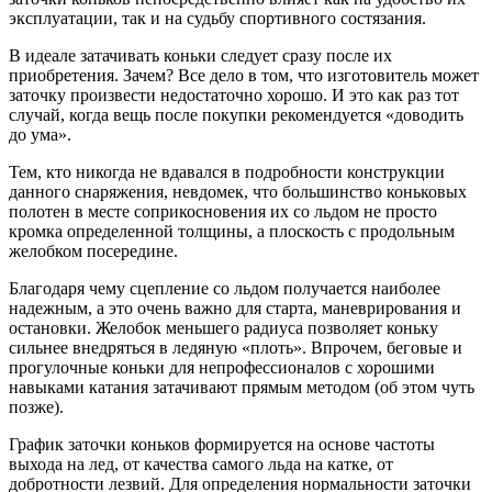
эксплуатации, так и на судьбу спортивного состязания.
В идеале затачивать коньки следует сразу после их
приобретения. Зачем? Все дело в том, что изготовитель может
заточку произвести недостаточно хорошо. И это как раз тот
случай, когда вещь после покупки рекомендуется «доводить
до ума».
Тем, кто никогда не вдавался в подробности конструкции
данного снаряжения, невдомек, что большинство коньковых
полотен в месте соприкосновения их со льдом не просто
кромка определенной толщины, а плоскость с продольным
желобком посередине.
Благодаря чему сцепление со льдом получается наиболее
надежным, а это очень важно для старта, маневрирования и
остановки. Желобок меньшего радиуса позволяет коньку
сильнее внедряться в ледяную «плоть». Впрочем, беговые и
прогулочные коньки для непрофессионалов с хорошими
навыками катания затачивают прямым методом (об этом чуть
позже).
График заточки коньков формируется на основе частоты
выхода на лед, от качества самого льда на катке, от
добротности лезвий. Для определения нормальности заточки