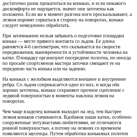
достаточно разок прокатиться на коньках, и если никакого
дискомфорта не ощущается, значит они заточены как
положено. Если же в момент разгона ноги проскальзывают, а
лезвия норовят сорваться в сторону на поворотах, коньки
следует немедленно обработать.
При затачивании нельзя забывать о подготовке площадки
конька — месте прямого контакта со льдом. Ее длина
равняется 4-6 сантиметрам, что сказывается на скорости
передвижения, маневренности и устойчивости человека на
катке. Площадку организуют посередине полотна, но иногда
по просьбе спортсменов мастера заточки смещают ее на
переднюю часть конька или на заднюю.
На коньках с желобком выделяются внешнее и внутреннее
ребра. Со льдом соприкасается одно из них, и когда оба
хорошо заточены, коньки сохраняют прочное сцепление с
ледяной поверхностью в моменты наклона лезвия на
поворотах.
Чем чаще владелец коньков выходит на лед, тем быстрее
лезвия коньков стачиваются. Вдобавок наши катки, особенно
сооруженные энтузиастами-любителями, не отличаются
ровной поверхностью, а потому на лезвиях со временем
появляются заусенцы. Путем обработки коньковых полотен