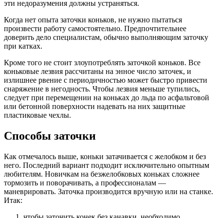
эти недоразумения должны устраняться.
Когда нет опыта заточки коньков, не нужно пытаться
произвести работу самостоятельно. Предпочтительнее
доверить дело специалистам, обычно выполняющим заточку
при катках.
Кроме того не стоит злоупотреблять заточкой коньков. Все
коньковые лезвия рассчитаны на энное число заточек, и
излишнее рвение с периодичностью может быстро привести
снаряжение в негодность. Чтобы лезвия меньше тупились,
следует при перемещении на коньках до льда по асфальтовой
или бетонной поверхности надевать на них защитные
пластиковые чехлы.
Способы заточки
Как отмечалось выше, коньки затачивается с желобком и без
него. Последний вариант подходит исключительно опытным
любителям. Новичкам на безжелобковых коньках сложнее
тормозить и поворачивать, а профессионалам —
маневрировать. Заточка производится вручную или на станке.
Итак:
чтобы заточить конек без канавки, необходимо